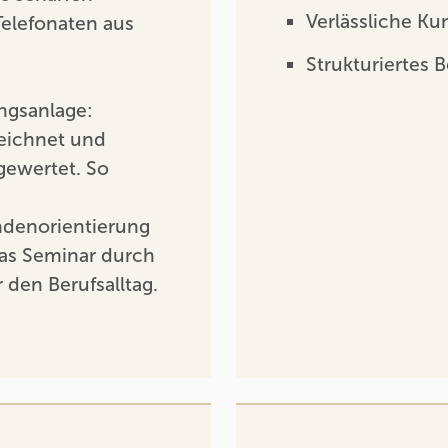
Verlässliche K
Telefonaten aus
Strukturierte
ungsanlage:
eichnet und
gewertet. So
ndenorientierung
das Seminar durch
 den Berufsalltag.