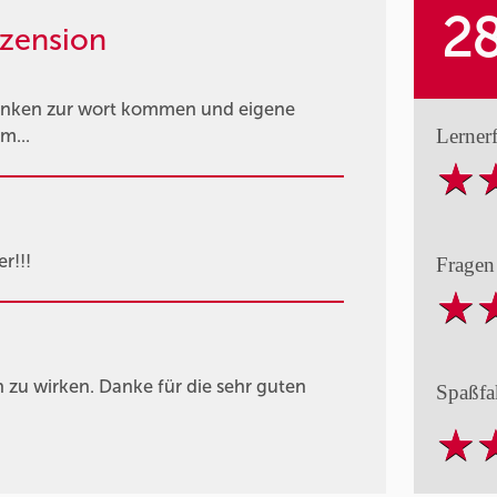
2
zension
 denken zur wort kommen und eigene
Lerner
m...
r!!!
Fragen
n zu wirken. Danke für die sehr guten
Spaßfa