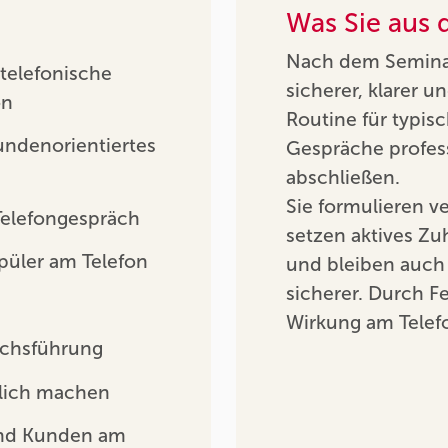
Was Sie aus
Nach dem Seminar
 telefonische
sicherer, klarer 
on
Routine für typis
undenorientiertes
Gespräche profess
abschließen.
Sie formulieren v
elefongespräch
setzen aktives Zu
üler am Telefon
und bleiben auch 
sicherer. Durch F
Wirkung am Telefo
ächsführung
dlich machen
und Kunden am