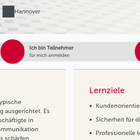
Hannover
Ich bin Teilnehmer
für mich anmelden
Lernziele
typische
Kundenorientier
g ausgerichtet. Es
Sicherheit für 
schäftigte in
nkommunikation
Professionelle 
s schärfen