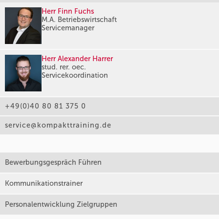
Herr Finn Fuchs
M.A. Betriebswirtschaft
Servicemanager
Herr Alexander Harrer
stud. rer. oec.
Servicekoordination
+49(0)40 80 81 375 0
service@kompakttraining.de
Bewerbungsgespräch Führen
Kommunikationstrainer
Personalentwicklung Zielgruppen