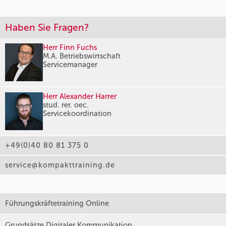
Haben Sie Fragen?
Herr Finn Fuchs
M.A. Betriebswirtschaft
Servicemanager
Herr Alexander Harrer
stud. rer. oec.
Servicekoordination
+49(0)40 80 81 375 0
service@kompakttraining.de
Führungskräftetraining Online
Grundsätze Digitaler Kommunikation