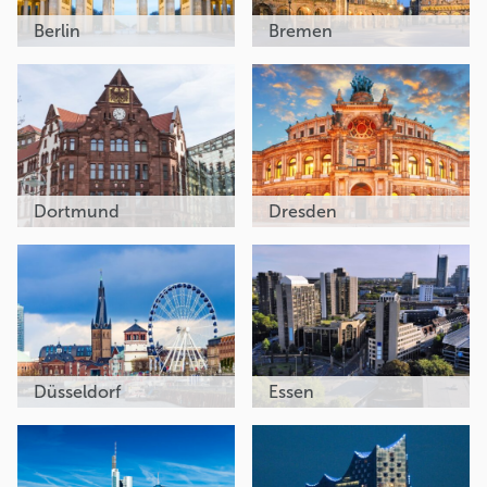
Berlin
Bremen
Dortmund
Dresden
Düsseldorf
Essen