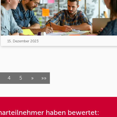
15. Dezember 2023
4
5
»
»»
arteilnehmer haben bewertet: