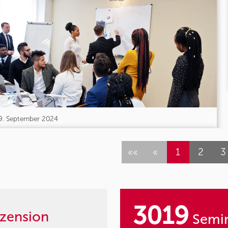
9. September 2024
««
«
1
2
3
3019
zension
Semin