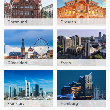
Dortmund
Dresden
Düsseldorf
Essen
Frankfurt
Hamburg