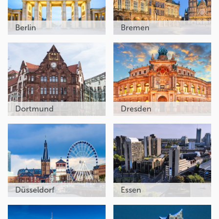
Berlin
Bremen
Dortmund
Dresden
Düsseldorf
Essen