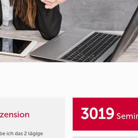
3019
zension
Semin
e ich das 2 tägige