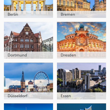
Berlin
Bremen
Dortmund
Dresden
Düsseldorf
Essen